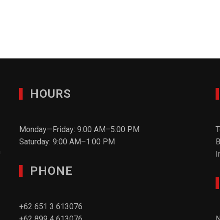
HOURS
Monday—Friday: 9:00 AM–5:00 PM
T
Saturday: 9:00 AM–1:00 PM
B
n
I
PHONE
+62 651 3 613076
+62 899 4 613076
N