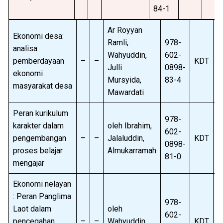
84-1
Ar Royyan
Ekonomi desa:
Ramli,
978-
analisa
Wahyuddin,
602-
pemberdayaan
–
–
KDT
B
Julli
0898-
ekonomi
Mursyida,
83-4
masyarakat desa
Mawardati
Peran kurikulum
978-
karakter dalam
oleh Ibrahim,
602-
pengembangan
–
–
Jalaluddin,
KDT
B
0898-
proses belajar
Almukarramah
81-0
mengajar
Ekonomi nelayan
: Peran Panglima
978-
Laot dalam
oleh
602-
pencegahan
–
–
Wahyuddin …
KDT
B