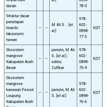
durian
78-0
Struktur dasar
978-
penetapan
M. Ali S … [et
602-
hirarchi
–
–
KDT
B
al.]
0898-
taksonomi
77-3
hewan
Ekosistem
penulis, M. Ali
978-
mangrove
S…[et al.] ;
602-
–
–
KDT
B
Kabupaten Aceh
editor,
0898-
Besar
Zulfikar
75-9
Ekosistem
mangrove
978-
kawasan Pesisir
penulis, M. Ali
602-
–
–
KDT
B
Leupung
S…[et al.]
0898-
Kabupaten Aceh
76-6