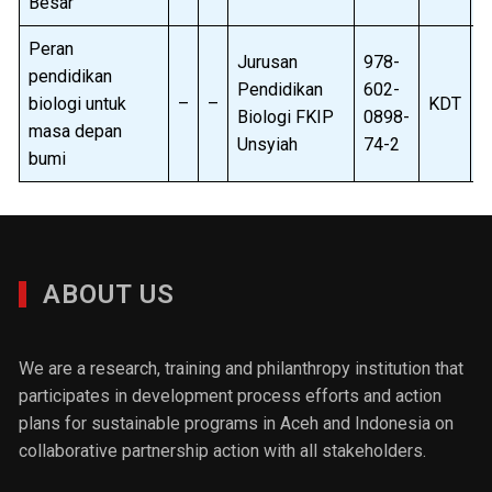
Besar
Peran
Jurusan
978-
pendidikan
Pendidikan
602-
biologi untuk
–
–
KDT
B
Biologi FKIP
0898-
masa depan
Unsyiah
74-2
bumi
ABOUT US
We are a research, training and philanthropy institution that
participates in development process efforts and action
plans for sustainable programs in Aceh and Indonesia on
collaborative partnership action with all stakeholders.