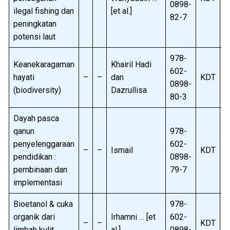
0898-
ilegal fishing dan
[et al.]
82-7
peningkatan
potensi laut
978-
Keanekaragaman
Khairil Hadi
602-
hayati
–
–
dan
KDT
B
0898-
(biodiversity)
Dazrullisa
80-3
Dayah pasca
qanun
978-
penyelenggaraan
602-
–
–
Ismail
KDT
B
pendidikan :
0898-
pembinaan dan
79-7
implementasi
Bioetanol & cuka
978-
organik dari
Irhamni … [et
602-
–
–
KDT
B
limbah kulit
al.]
0898-