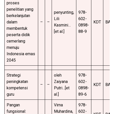
proses
penelitian yang
penyunting,
978-
berkelanjutan
Lili
602-
dalam
–
–
KDT
BAR
Kasmini…
0898-
membentuk
[et al.]
88-9
peserta didik
cemerlang
menuju
Indonesia emas
2045
Strategi
oleh
978-
peningkatan
Zaiyana
602-
–
–
KDT
BAR
kompetensi
Putri…[et
0898-
guru
al.]
89-6
Pangan
Virna
978-
fungsional:
Muhardina,
602-