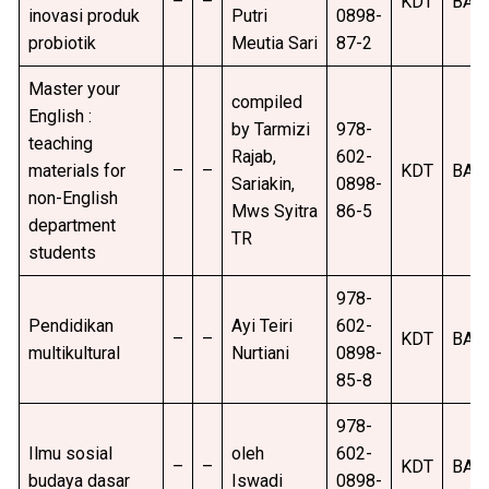
–
–
KDT
BAR
inovasi produk
Putri
0898-
probiotik
Meutia Sari
87-2
Master your
compiled
English :
by Tarmizi
978-
teaching
Rajab,
602-
materials for
–
–
KDT
BAR
Sariakin,
0898-
non-English
Mws Syitra
86-5
department
TR
students
978-
Pendidikan
Ayi Teiri
602-
–
–
KDT
BAR
multikultural
Nurtiani
0898-
85-8
978-
Ilmu sosial
oleh
602-
–
–
KDT
BAR
budaya dasar
Iswadi
0898-